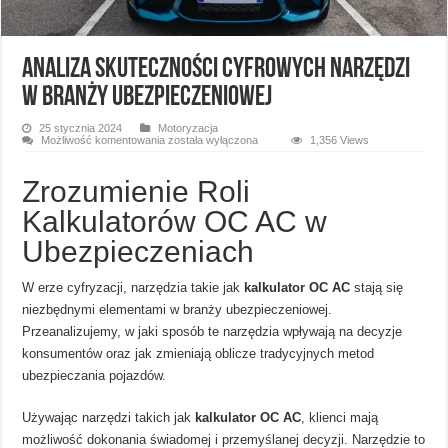
Analiza Skuteczności Cyfrowych Narzędzi
w Branży Ubezpieczeniowej
25 stycznia 2024
Motoryzacja
Analiza
Możliwość komentowania
została wyłączona
1,356 Views
Skuteczności
Cyfrowych
Narzędzi
Zrozumienie Roli
w
Branży
Kalkulatorów OC AC w
Ubezpieczeniowej
Ubezpieczeniach
W erze cyfryzacji, narzędzia takie jak
kalkulator OC AC
stają się
niezbędnymi elementami w branży ubezpieczeniowej.
Przeanalizujemy, w jaki sposób te narzędzia wpływają na decyzje
konsumentów oraz jak zmieniają oblicze tradycyjnych metod
ubezpieczania pojazdów.
Używając narzędzi takich jak
kalkulator OC AC
, klienci mają
możliwość dokonania świadomej i przemyślanej decyzji. Narzędzie to