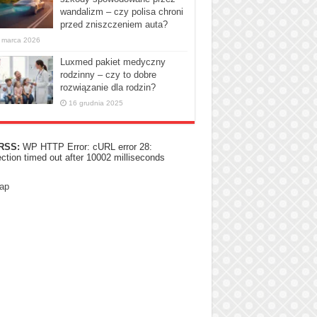
wandalizm – czy polisa chroni
przed zniszczeniem auta?
 marca 2026
Luxmed pakiet medyczny
rodzinny – czy to dobre
rozwiązanie dla rodzin?
16 grudnia 2025
RSS:
WP HTTP Error: cURL error 28:
ction timed out after 10002 milliseconds
ap