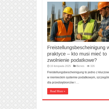
Freistellungsbescheinigung 
praktyce – kto musi mieć to
zwolnienie podatkowe?
16 listopada 2025
Biznes
326
Freistellungsbescheinigung to jedno z kluczo
w niemieckim systemie podatkowym, szczególn
dla przedsiębiorców i …
Read More »