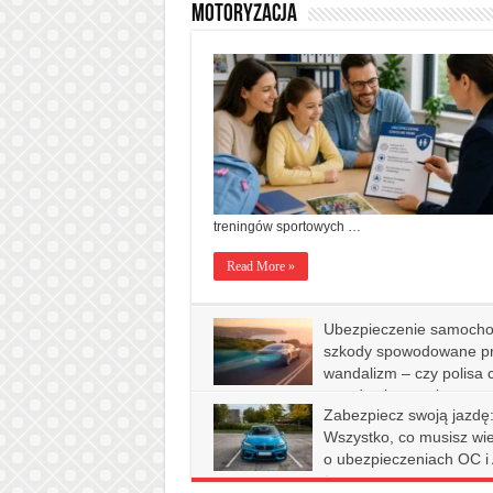
Motoryzacja
treningów sportowych …
Read More »
Ubezpieczenie samocho
szkody spowodowane p
wandalizm – czy polisa 
przed zniszczeniem aut
Zabezpiecz swoją jazdę
14 marca 2026
Motoryzacja
1,053
Wszystko, co musisz wi
o ubezpieczeniach OC i
21 czerwca 2024
Motoryzacja
993