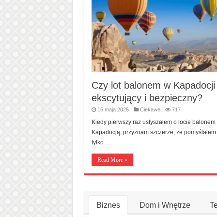
Czy lot balonem w Kapadocji 
ekscytujący i bezpieczny?
15 maja 2025
Ciekawe
717
Kiedy pierwszy raz usłyszałem o locie balonem
Kapadocją, przyznam szczerze, że pomyślałem:
tylko …
Read More »
Biznes
Dom i Wnętrze
T