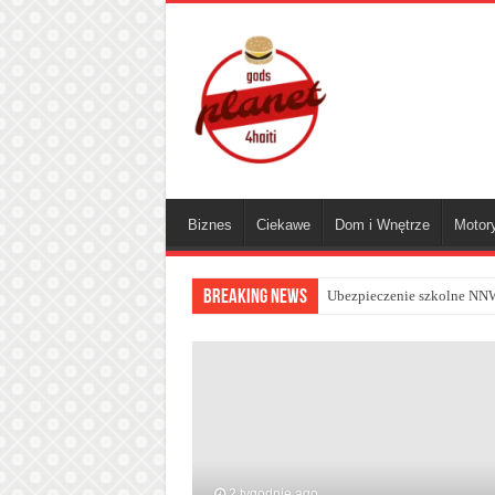
Biznes
Ciekawe
Dom i Wnętrze
Motor
Breaking News
Ubezpieczenie szkolne NNW 
2 tygodnie ago