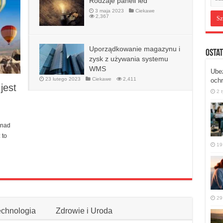
Rodzaje paneli led
3 maja 2023
Ciekawe
2,367
Uporządkowanie magazynu i
Ostat
zysk z używania systemu
WMS
Ubez
23 lutego 2023
Ciekawe
2,411
ochr
jest
2 
 nad
 to
19
29
echnologia
Zdrowie i Uroda