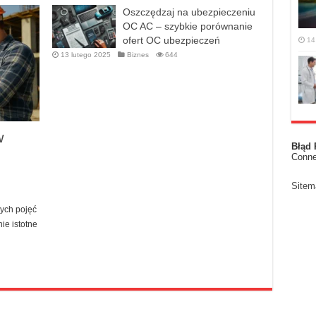
Oszczędzaj na ubezpieczeniu
OC AC – szybkie porównanie
ofert OC ubezpieczeń
14
13 lutego 2025
Biznes
644
w
Błąd 
Conne
Sitem
wych pojęć
ie istotne