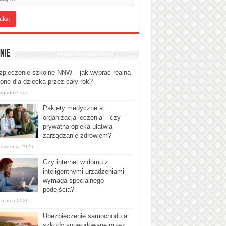
nie
pieczenie szkolne NNW – jak wybrać realną
onę dla dziecka przez cały rok?
tygodnie ago
Pakiety medyczne a
organizacja leczenia – czy
prywatna opieka ułatwia
zarządzanie zdrowiem?
 kwietnia 2026
Czy internet w domu z
inteligentnymi urządzeniami
wymaga specjalnego
podejścia?
 marca 2026
Ubezpieczenie samochodu a
szkody spowodowane przez