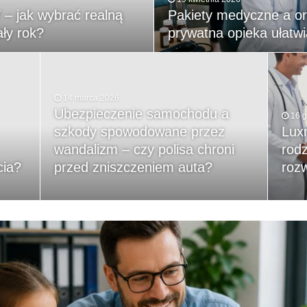
– jak wybrać realną
Pakiety medyczne a or
ły rok?
prywatna opieka ułatw
14 marca 2026
Ubezpieczenie samochodu a
16 
szkody spowodowane przez
Lux
wandalizm – czy polisa chroni
rodz
cia?
przed zniszczeniem auta?
rozw