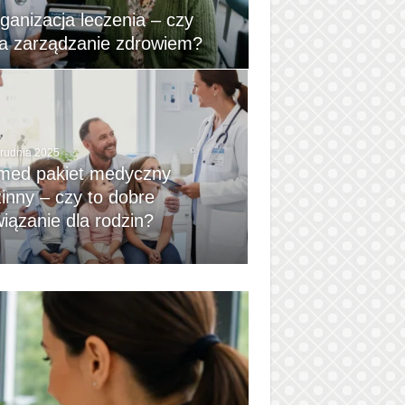
ganizacja leczenia – czy
ia zarządzanie zdrowiem?
grudnia 2025
med pakiet medyczny
inny – czy to dobre
iązanie dla rodzin?