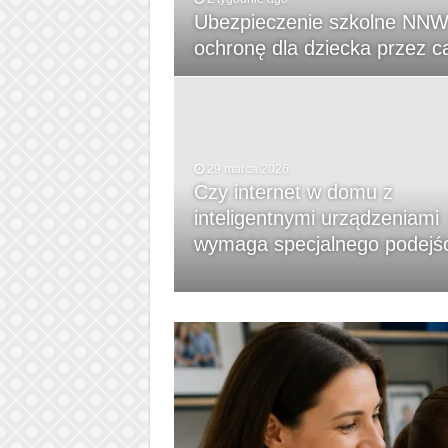
Ubezpieczenie szkolne NNW 
ochronę dla dziecka przez ca
29 marca 2026
Czy internet w domu z
inteligentnymi urządzeniami
wymaga specjalnego podejś