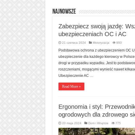
Najnowsze
Zabezpiecz swoją jazdę: Wsz
ubezpieczeniach OC i AC
21 czerwca 2024
Motoryzacja
993
Podstawowa ochrona z ubezpieczeniem OC Ube
ubezpieczenie dla każdego kierowcy w Polsce
drogi w przypadku wypadku. Jest to podstawow
roszczeniami, mogącymi wynieść nawet kilkase
Ubezpieczenie AC …
Read More »
Ergonomia i styl: Przewodnik
ogrodowych dla zdrowego si
20 maja 2024
Dom i Wnętrze
775